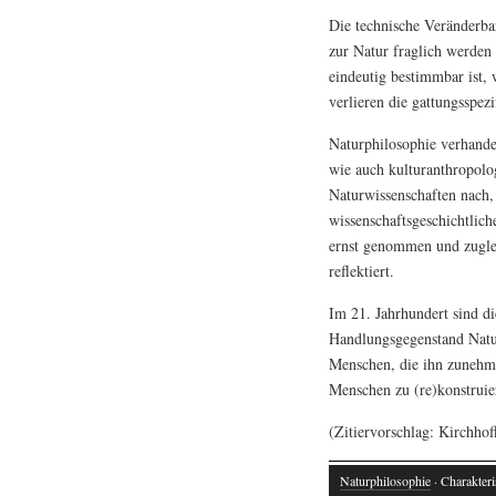
Die technische Veränderba
zur Natur fraglich werden
eindeutig bestimmbar ist,
verlieren die gattungsspez
Naturphilosophie verhandel
wie auch kulturanthropolog
Naturwissenschaften nach,
wissenschaftsgeschichtlic
ernst genommen und zugle
reflektiert.
Im 21. Jahrhundert sind d
Handlungsgegenstand Natur
Menschen, die ihn zunehme
Menschen zu (re)konstruier
(Zitiervorschlag: Kirchho
Naturphilosophie
· Charakteri