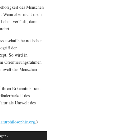
ugehörigkeit des Menschen
r. Wenn aber nicht mehr
 Leben verläuft, dann
rdert.
ssenschaftstheoretischer
egriff der
zept. So wird in
hem Orientierungsrahmen
 Umwelt des Menschen –
f ihren Erkenntnis- und
änderbarkeit des
Natur als Umwelt des
turphilosophie.org
.)
ngen ·