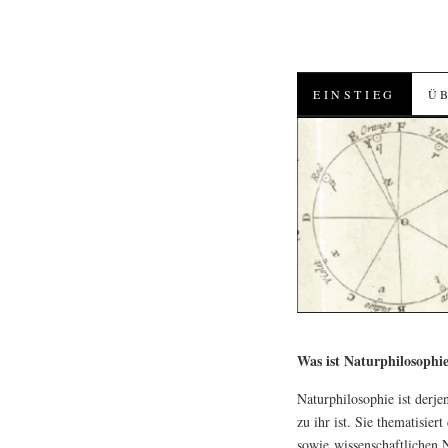
SKIP
EINSTIEG
Ü
TO
CONTENT
Was ist Naturphilosophi
Naturphilosophie ist derj
zu ihr ist. Sie thematisie
sowie wissenschaftlichen 