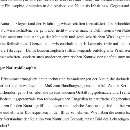
der Philosophie, dreiteilen in die Analyse von Natur als Inhalt bzw. Gegenstand 
Natur als Gegenstand der Erfahrungswissenschaften thematisiert, überschneidet 
aturwissenschaften. Sie geht aber nicht – wie es manche Definitionen von Natu
fasst nicht nur eine Analyse der Methodik und gesellschaftlichen Wirkungen na
ine Reflexion auf Grenzen naturwissenschaftlicher Erkenntnis sowie auf nicht-
urerfahrungen. Damit können zugleich stillschweigende ontologische Prämissen
ssenschaften, sondern auch modernen empirischen Naturwissenschaften immane
ger Naturphilosophie
e Erkenntnis ermöglicht heute technische Veränderungen der Natur, die dadurch
verliert und in wachsendem Maß zum Handlungsgegenstand wird. Zu den Kern
ahrhundert gehört es, über die so entstandenen Gestaltungspotenziale und Fre
Bedrohungspotenziale von technologischen Eingriffen in natürliche Gegebenhe
nzen für den Naturbegriff und dessen ontologische Ausdeutung sind hierbei vo
lle und ethische Konsequenzen in den Blick zu nehmen. Wie haben die neuen te
er Verständnis der Relation von Natur und Technik, unser Bild des Lebendigen 
ndert?