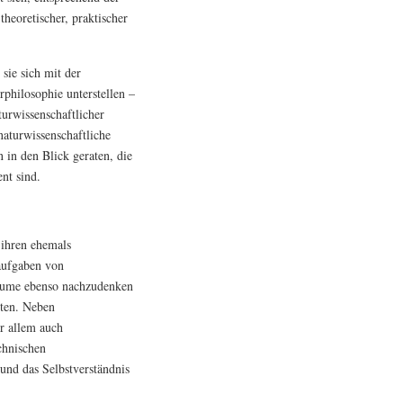
theoretischer, praktischer
sie sich mit der
rphilosophie unterstellen –
turwissenschaftlicher
naturwissenschaftliche
 in den Blick geraten, die
nt sind.
 ihren ehemals
aufgaben von
iräume ebenso nachzudenken
iten. Neben
r allem auch
chnischen
und das Selbstverständnis