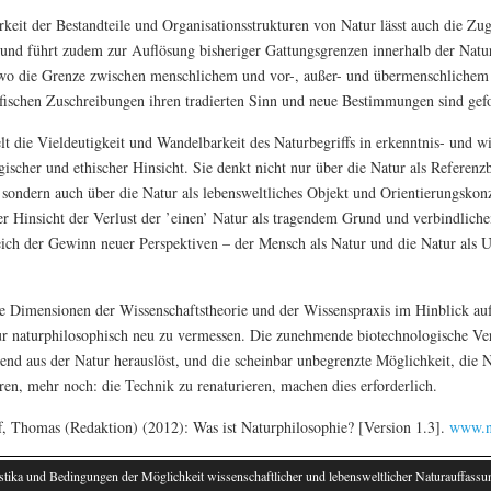
rkeit der Bestandteile und Organisationsstrukturen von Natur lässt auch die Z
 und führt zudem zur Auflösung bisheriger Gattungsgrenzen innerhalb der Natu
 wo die Grenze zwischen menschlichem und vor-, außer- und übermenschlichem
ifischen Zuschreibungen ihren tradierten Sinn und neue Bestimmungen sind gefo
t die Vieldeutigkeit und Wandelbarkeit des Naturbegriffs in erkenntnis- und wi
ischer und ethischer Hinsicht. Sie denkt nicht nur über die Natur als Referenzb
 sondern auch über die Natur als lebensweltliches Objekt und Orientierungskon
her Hinsicht der Verlust der ’einen’ Natur als tragendem Grund und verbindlic
ich der Gewinn neuer Perspektiven – der Mensch als Natur und die Natur als
ie Dimensionen der Wissenschaftstheorie und der Wissenspraxis im Hinblick au
 naturphilosophisch neu zu vermessen. Die zunehmende biotechnologische Ver
nd aus der Natur herauslöst, und die scheinbar unbegrenzte Möglichkeit, die 
en, mehr noch: die Technik zu renaturieren, machen dies erforderlich.
ff, Thomas (Redaktion) (2012): Was ist Naturphilosophie? [Version 1.3].
www.na
stika und Bedingungen der Möglichkeit wissenschaftlicher und lebensweltlicher Naturauffassu