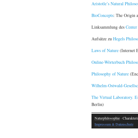
Aristotle’s Natural Philos
BioConcepts
: The Origin 
Linksammlung des
Center
Aufsätze zu
Hegels Philos
Laws of Nature
(Internet 
Online-Wörterbuch Philos
Philosophy of Nature
(Enc
Wilhelm-Ostwald-Gesellsc
The Virtual Laboratory. E
Berlin)
Naturphilosophie
· Charakteri
Impressum & Datenschutz