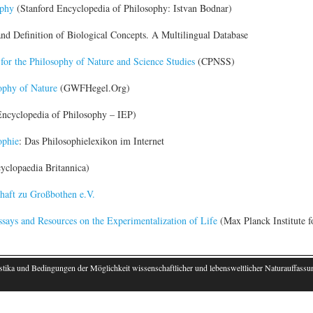
ophy
(Stanford Encyclopedia of Philosophy: Istvan Bodnar)
and Definition of Biological Concepts. A Multilingual Database
 for the Philosophy of Nature and Science Studies
(CPNSS)
ophy of Nature
(GWFHegel.Org)
Encyclopedia of Philosophy – IEP)
ophie
: Das Philosophielexikon im Internet
yclopaedia Britannica)
haft zu Großbothen e.V.
ssays and Resources on the Experimentalization of Life
(Max Planck Institute f
stika und Bedingungen der Möglichkeit wissenschaftlicher und lebensweltlicher Naturauffassu