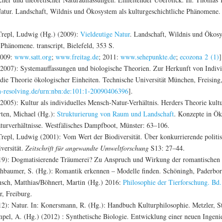
atur. Landschaft, Wildnis und Ökosystem als kulturgeschichtliche Phänomene. t
Trepl, Ludwig (Hg.) (2009):
Vieldeutige Natur
. Landschaft, Wildnis und Ökosy
 Phänomene. transcript, Bielefeld, 353 S.
2009:
www.satt.org
;
www.freitag.de
; 2011:
www.sehepunkte.de
;
ecozona 2 (1)
]
2007): Systemauffassungen und biologische Theorien. Zur Herkunft von Indivi
 die Theorie ökologischer Einheiten. Technische Universität München, Freising
bn-resolving.de/urn:nbn:de:101:1-20090406396
].
2005): Kultur als individuelles Mensch-Natur-Verhältnis. Herders Theorie kultu
rten, Michael (Hg.):
Strukturierung von Raum und Landschaft
. Konzepte in Ök
aturverhältnisse. Westfälisches Dampfboot, Münster: 63–106.
repl, Ludwig (2001): Vom Wert der Biodiversität. Über konkurrierende politis
versität.
Zeitschrift für angewandte Umweltforschung
S13: 27–44.
19): Dogmatisierende Träumerei? Zu Anspruch und Wirkung der romantischen N
hbaumer, S. (Hg.): Romantik erkennen – Modelle finden. Schöningh, Paderbor
sch, Matthias/Böhnert, Martin (Hg.) 2016:
Philosophie der Tierforschung. Bd
r, Freiburg.
2): Natur. In: Konersmann, R. (Hg.): Handbuch Kulturphilosophie. Metzler, St
pel, A. (Hg.) (2012) : Synthetische Biologie. Entwicklung einer neuen Ingeni