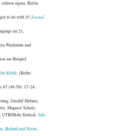
 edition sigma, Berlin:
got to do with it?
Journal
zugangs im 21.
dern Wachstum und
xion am Beispiel
che Kritik.
(Reihe:
te
67 (49-50): 17–24.
rtung, Gerald/ Hübner,
ette, Magnus/ Schulz,
en: UTB/Mohr Siebeck.
Info
orie, Befund und Norm
.