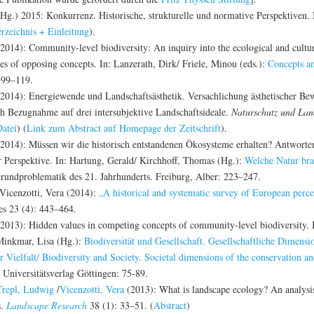
g.) 2015: Konkurrenz. Historische, strukturelle und normative Perspektiven. Bi
rzeichnis + Einleitung
).
2014): Community-level biodiversity: An inquiry into the ecological and cult
es of opposing concepts. In: Lanzerath, Dirk/ Friele, Minou (eds.):
Concepts an
 99–119.
2014): Energiewende und Landschaftsästhetik. Versachlichung ästhetischer Be
h Bezugnahme auf drei intersubjektive Landschaftsideale.
Naturschutz und Lan
atei
) (
Link zum Abstract auf Homepage der Zeitschrift
).
2014): Müssen wir die historisch entstandenen Ökosysteme erhalten? Antworte
er Perspektive. In: Hartung, Gerald/ Kirchhoff, Thomas (Hg.):
Welche Natur br
rundproblematik des 21. Jahrhunderts. Freiburg, Alber: 223–247.
Vicenzotti, Vera (2014):
„A historical and systematic survey of European perce
s 23 (4): 443–464.
2013): Hidden values in competing concepts of community-level biodiversity. I
Minkmar, Lisa (Hg.):
Biodiversität und Gesellschaft. Gesellschaftliche Dimens
 Vielfalt/ Biodiversity and Society. Societal dimensions of the conservation and
, Universitätsverlag Göttingen: 75-89.
Trepl, Ludwig
/
Vicenzotti, Vera
(2013): What is landscape ecology? An analysis
s.
Landscape Research
38 (1): 33–51. (
Abstract
)