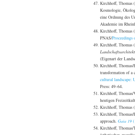
Kirchhoff, Thomas (2
Kosmologie, Ökologi
eine Ordnung des U
Akademie im Rheinl
Kirchhoff, Thomas 
PNAS/
Proceedings 
Kirchhoff, Thomas (
Landschaftsarchitek
(Eigenart der Lands
Kirchhoff, Thomas/Br
transformation of a 
cultural landscape:
Press: 49–64.
Kirchhoff, Thomas/V
heutigen Freizeitkult
Kirchhoff, Thomas (
Kirchhoff, Thomas/B
approach.
Gaia 19
(
Kirchhoff, Thomas/T
ästhetischer, moral