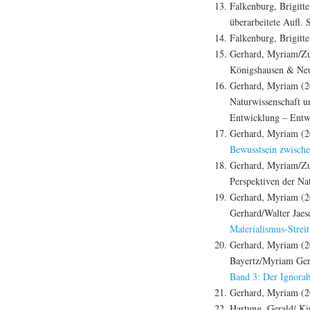
Falkenburg, Brigitt
überarbeitete Aufl.
Falkenburg, Brigitt
Gerhard, Myriam/Zu
Königshausen & Ne
Gerhard, Myriam (20
Naturwissenschaft u
Entwicklung – Entwi
Gerhard, Myriam (20
Bewusstsein zwische
Gerhard, Myriam/Zun
Perspektiven der N
Gerhard, Myriam (20
Gerhard/Walter Jaes
Materialismus-Streit
Gerhard, Myriam (20
Bayertz/Myriam Gerh
Band 3: Der Ignorab
Gerhard, Myriam (20
Hartung, Gerald/ Ki