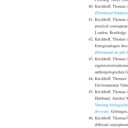
Kirchhoff, Thomas (H
(
Download Inhaltsve
Kirchhoff, Thomas (
practical consequenc
London, Routledge:
Kirchhoff, Thomas (
Energieanlagen durc
(
Download als pdf-D
Kirchhoff, Thomas (
eigenwertorientiert
anthropologischen G
Kirchhoff, Thomas/ 
Environmental Value
Kirchhoff, Thomas (
Halsband, Aurélie/ 
Nutzung biologischer
diversity
. Göttingen
Kirchhoff, Thomas/
different conception