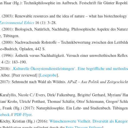
nn Haar (Hg.): Technikphilosophie im Aufbruch. Festschrift für Günter Ropohl.
. (2003): Renewable resources and the idea of nature – what has biotechnology 
 Environmental Ethics
16 (1): 3–28.
. (2001): Biologisch, Natürlich, Nachhaltig. Philosophische Aspekte des Natur
e, Tübingen.
C. (2000): Nachwachsende Rohstoffe – Technikbewertung zwischen den Leitbil
ke+Budrich, Opladen, 442 S.
. (1996): Ästhetik versus Nachhaltigkeit. Versuch einer umweltethischen Refle
a
4 (2): 183–190.
(2018):
‚Kulturelle Ökosystemdienstleistungen‘. Eine begriffliche und methodis
 Alber. [Peer reviewed] [
Leseprobe
].
2017): Sehnsucht nach Wald als Wildnis.
APuZ – Aus Politik und Zeitgeschich
Karafyllis, Nicole C./ Evers, Dirk/ Falkenburg, Brigitte/ Gerhard, Myriam/ Ha
tian/ Krohs, Ulrich/ Potthast, Thomas/ Schäfer, Otto/ Schiemann, Gregor/ Schl
g, Frank (Hg.) (2017): Naturphilosophie. Ein Lehr- und Studienbuch. Tübing
iebeck
//
PDF-Flyer
.
Köchy, Kristian (Hg.) (2016):
Wünschenswerte Vielheit. Diversität als Kateg
ie Publikation wurde gefördert durch die
Fritz Thyssen Stiftung
].