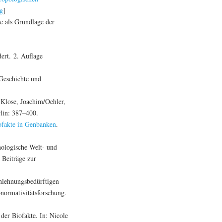
ng
]
e als Grundlage der
ert. 2. Auflage
Geschichte und
Klose, Joachim/Oehler,
lin: 387–400.
ofakte in Genbanken
.
nologische Welt- und
. Beiträge zur
nlehnungsbedürftigen
onormativitätsforschung.
der Biofakte. In: Nicole