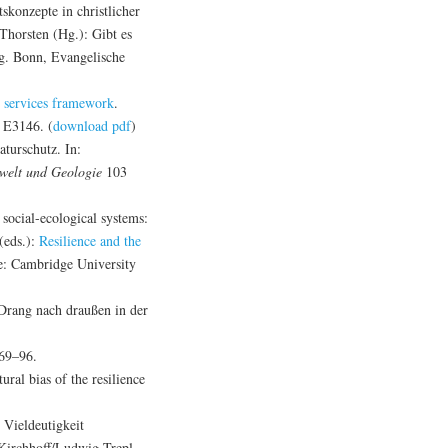
tskonzepte in christlicher
Thorsten (Hg.): Gibt es
g. Bonn, Evangelische
em services framework
.
 E3146. (
download pdf
)
turschutz. In:
mwelt und Geologie
103
social-ecological systems:
(eds.):
Resilience and the
e: Cambridge University
Drang nach draußen in der
 69–96.
al bias of the resilience
 Vieldeutigkeit
 Kirchhoff/Ludwig Trepl