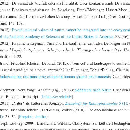
012): Diversität als Vielfalt oder als Pluralität. Über konkurrierende Diversitä
e und Biodiversitätsdiskursen. In: Vogelsang, Frank/Meisinger, Hubert/Moos, 
niversums? Der Kosmos zwischen Messung, Anschauung und religiöser Deutun
and: 147–168.
(2012):
Pivotal cultural values of nature cannot be integrated into the ecosyst
of the National Academy of Sciences of the United States of America
109 (46):
2012): Räumliche Eigenart. Sinn und Herkunft einer zentralen Denkfigur im Na
tur und Landschaftsplanung. Schriftenreihe der Thüringer Landesanstalt für U
chaft): 11–22.
and, Fridolin/Hoheisel, Deborah (2012): From cultural landscapes to resilient 
classical paradigm or a novel approach? In: Plieninger, Tobias/Bieling, Claudia 
 Understanding and managing change in human-shaped environments
. Cambridg
icenzotti, Vera/Voigt, Annette (Hg.) (2012):
Sehnsucht nach Natur
. Über den 
ur. Bielefeld, transcript. [
Inhaltsverzeichnis
].
2011): ‚Natur‘ als kulturelles Konzept.
Zeitschrift für Kulturphilosophie
5 (1)
:
rand, Fridolin/Hoheisel, D./Grimm, Volker (2010): The one-sidedness and cultur
1)
: 25–32. [
Preprint, similar
].
repl, Ludwig (2009): Landschaft, Wildnis, Ökosystem: zur kulturell bedingten
ischer und theoretischer Naturauffassungen. Einleitender Überblick. In: Thomas