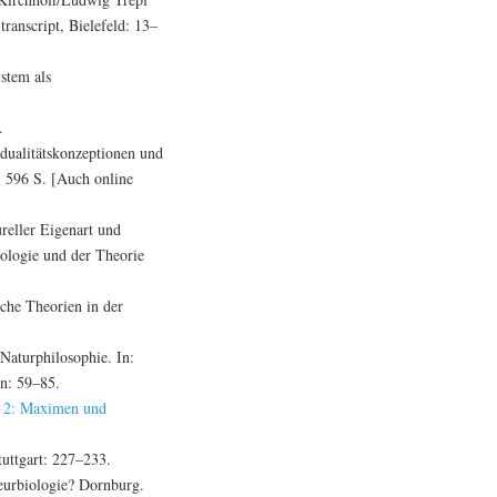
ranscript, Bielefeld: 13–
stem als
.
dualitätskonzeptionen und
, 596 S. [Auch online
reller Eigenart und
ologie und der Theorie
che Theorien in der
aturphilosophie. In:
n: 59–85.
. 2: Maximen und
uttgart: 227–233.
eurbiologie? Dornburg.