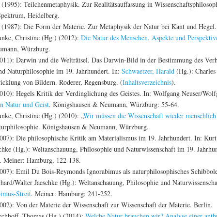
e (1995): Teilchenmetaphysik. Zur Realitätsauffassung in Wissenschaftsphilosop
 Spektrum, Heidelberg.
e (1987): Die Form der Materie. Zur Metaphysik der Natur bei Kant und Hegel
nke, Christine (Hg.) (2012):
Die Natur des Menschen. Aspekte und Perspektiv
umann, Würzburg.
11): Darwin und die Welträtsel. Das Darwin-Bild in der Bestimmung des Verh
nd Naturphilosophie im 19. Jahrhundert. In:
Schwaetzer, Harald
(Hg.): Charles
cklung von Bildern. Roderer, Regensburg. (
Inhaltsverzeichnis
).
10): Hegels Kritik der Verdinglichung des Geistes. In: Wolfgang Neuser/Wolf
n Natur und Geist
. Königshausen & Neumann, Würzburg: 55-64.
ke, Christine (Hg.) (2010): „
Wir müssen die Wissenschaft wieder menschlic
aturphilosophie. Königshausen & Neumann, Würzburg.
07): Die philosophische Kritik am Materialismus im 19. Jahrhundert. In: Kur
chke (Hg.): Weltanschauung, Philosophie und Naturwissenschaft im 19. Jahrhu
. Meiner: Hamburg, 122-138.
07): Emil Du Bois-Reymonds Ignorabimus als naturphilosophisches Schibbole
ard/Walter Jaeschke (Hg.): Weltanschauung, Philosophie und Naturwissenschaf
imus-Streit
. Meiner: Hamburg: 241-252.
02): Von der Materie der Wissenschaft zur Wissenschaft der Materie. Berlin.
rchhoff, Thomas (Hg.) (2014):
Welche Natur brauchen wir? Analyse einer anth