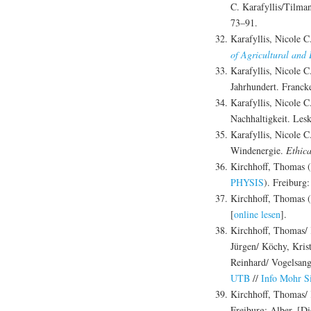
C. Karafyllis/Tilma
73–91.
Karafyllis, Nicole C
of Agricultural and
Karafyllis, Nicole C
Jahrhundert. Franck
Karafyllis, Nicole 
Nachhaltigkeit. Les
Karafyllis, Nicole C
Windenergie.
Ethic
Kirchhoff, Thomas 
PHYSIS
). Freiburg:
Kirchhoff, Thomas (
[
online lesen
].
Kirchhoff, Thomas/ 
Jürgen/ Köchy, Kris
Reinhard/ Vogelsan
UTB
//
Info Mohr S
Kirchhoff, Thomas/ 
Freiburg: Alber. [D