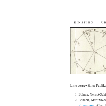
SKIP
EINSTIEG
Ü
TO
CONTENT
Liste ausgewählter Publik
Böhme, Gernot/Schi
Böhnert, Martin/Köc
Programme
. Alber, 