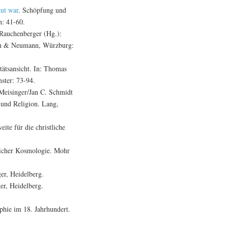
gut war
. Schöpfung und
n: 41-60.
 Rauchenberger (Hg.):
sen & Neumann, Würzburg:
tätsansicht. In: Thomas
ster: 73-94.
 Meisinger/Jan C. Schmidt
 und Religion. Lang,
te für die christliche
licher Kosmologie. Mohr
er, Heidelberg.
er, Heidelberg.
phie im 18. Jahrhundert.