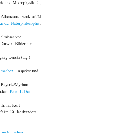
hie und Mikrophysik. 2.,
. Athenäum, Frankfurt/M.
en der Naturphilosophie
.
ältnisses von
 Darwin. Bilder der
gang Lenski (Hg.):
h machen
“. Aspekte und
t Bayertz/Myriam
ndert.
Band 1: Der
th. In: Kurt
t im 19. Jahrhundert.
ropologischen