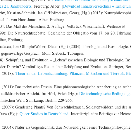
s 21. Jahrhunderts
. Freiburg: Alber. [
Download Inhaltsverzeichnis + Einleitu
hy, Kristian/Schmidt, Jan C./Hofmeister, Georg (Hg.) (2013): Naturphilosophi
alität von Hans Jonas. Alber, Freiburg.
04: Das Maß des Menschen. 2. Auflage. Velbrück Wissenschaft, Weilerswist.
99): Die Naturrechtsdebatte. Geschichte der Obligatio vom 17. bis 20. Jahrhund
ber, Freiburg.
atescu, Ion-Olimpiu/Weber, Dieter (Hg.) (2004): Theologie und Kosmologie. 
s gegenwärtige Gespräch. Mohr Siebeck, Tübingen.
8): Schöpfung und Evolution – „Leben“ zwischen Biologie und Theologie. In: 
oder Darwin? Vernünftiges Reden über Schöpfung und Evolution. Springer, Ber
C. (2018):
Theorien der Lebendsammlung. Pflanzen, Mikroben und Tiere als Bi
C. (2011): Das technische Dasein. Eine phänomenologische Annäherung an tech
n aufklärerischer Absicht. In: Hörl, Erich (Hg.):
Die technologische Bedingung
chnischen Welt. Suhrkamp: Berlin, 229-266.
C. (2009): Gendering Plants? Von Schwachholzauen, Soldatenwäldern und der a
Krass (Hg.):
Queer Studies in Deutschland
. Interdisziplinäre Beiträge zur Heter
.
. (2004): Natur als Gegentechnik. Zur Notwendigkeit einer Technikphilosophie 