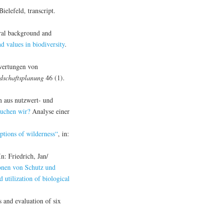
elefeld, transcript.
ural background and
d values in biodiversity
.
wertungen von
dschaftsplanung
46 (1).
n aus nutzwert- und
auchen wir?
Analyse einer
ptions of wilderness“
, in:
n: Friedrich, Jan/
ionen von Schutz und
 utilization of biological
 and evaluation of six