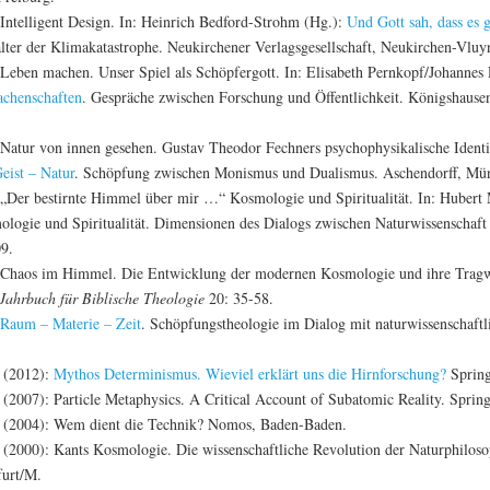
 Intelligent Design. In: Heinrich Bedford-Strohm (Hg.):
Und Gott sah, dass es 
alter der Klimakatastrophe. Neukirchener Verlagsgesellschaft, Neukirchen-Vluy
 Leben machen. Unser Spiel als Schöpfergott. In: Elisabeth Pernkopf/Johannes
achenschaften
. Gespräche zwischen Forschung und Öffentlichkeit. Königshau
 Natur von innen gesehen. Gustav Theodor Fechners psychophysikalische Identi
eist – Natur
. Schöpfung zwischen Monismus und Dualismus. Aschendorff, Mün
 „Der bestirnte Himmel über mir …“ Kosmologie und Spiritualität. In: Hubert
ologie und Spiritualität. Dimensionen des Dialogs zwischen Naturwissenschaft
9.
 Chaos im Himmel. Die Entwicklung der modernen Kosmologie und ihre Tragwei
Jahrbuch für Biblische Theologie
20: 35-58.
Raum – Materie – Zeit
. Schöpfungstheologie im Dialog mit naturwissenschaft
e (2012):
Mythos Determinismus. Wieviel erklärt uns die Hirnforschung?
Spring
 (2007): Particle Metaphysics. A Critical Account of Subatomic Reality. Spring
e (2004): Wem dient die Technik? Nomos, Baden-Baden.
e (2000): Kants Kosmologie. Die wissenschaftliche Revolution der Naturphiloso
furt/M.