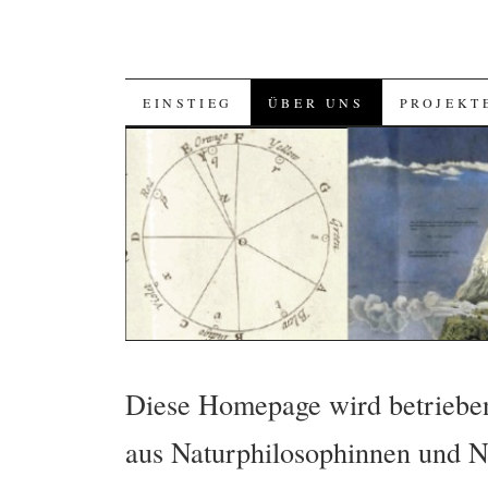
SKIP
EINSTIEG
ÜBER UNS
PROJEKT
TO
CONTENT
Diese Homepage wird betrieben
aus Naturphilosophinnen und N