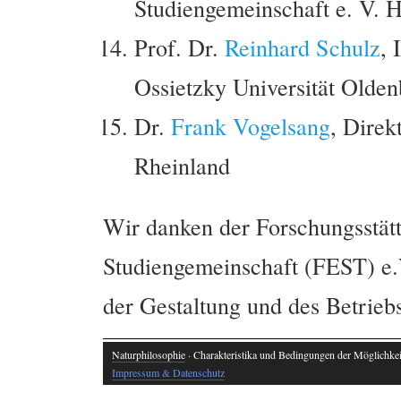
Studiengemeinschaft e. V. 
Prof. Dr.
Reinhard Schulz
, 
Ossietzky Universität Olde
Dr.
Frank Vogelsang
, Direk
Rheinland
Wir danken der Forschungsstät
Studiengemeinschaft (FEST) e.V
der Gestaltung und des Betrie
Naturphilosophie
· Charakteristika und Bedingungen der Möglichkeit
Impressum & Datenschutz