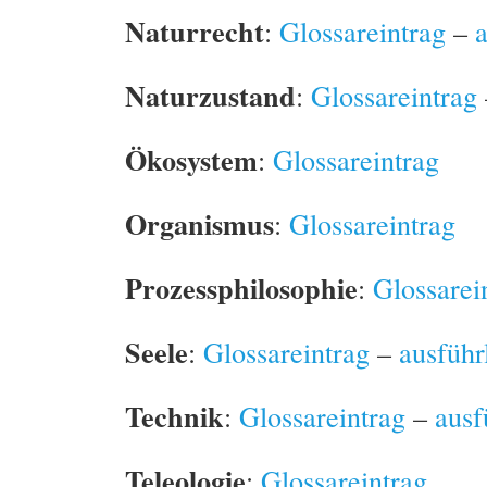
Naturrecht
:
Glossareintrag
–
Naturzustand
:
Glossareintrag
Ökosystem
:
Glossareintrag
Organismus
:
Glossareintrag
Prozessphilosophie
:
Glossarei
Seele
:
Glossareintrag
–
ausführ
Technik
:
Glossareintrag
–
ausf
Teleologie
:
Glossareintrag