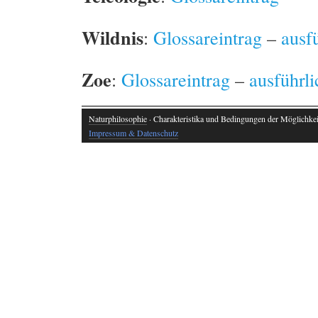
Wildnis
:
Glossareintrag
–
ausf
Zoe
:
Glossareintrag
–
ausführl
Naturphilosophie
· Charakteristika und Bedingungen der Möglichkeit
Impressum & Datenschutz