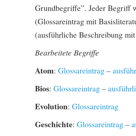
Grundbegriffe”. Jeder Begriff w
(Glossareintrag mit Basisliterat
(ausführliche Beschreibung mit 
Bearbeitete Begriffe
Atom
:
Glossareintrag
–
ausfüh
Bios
:
Glossareintrag
–
ausführl
Evolution
:
Glossareintrag
Geschichte
:
Glossareintrag
–
a