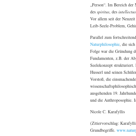
„Person“. Im Bereich der M
des
spiritus
, des
intellectus
Vor allem seit der Neuzei
Leib-Seele-Problem, Gehi
Parallel zum fortschreiten
Naturphilosophie
, die sic
Folge war die Gründung de
Fundamenten, z.B. der Abg
Seelekonzept strukturiert
Husserl und seinen Schül
Vorstoß, die einsmachende 
wissenschaftsphilosophisc
ausgehenden 19. Jahrhunde
und die Anthroposophie. I
Nicole C. Karafyllis
(Zitiervorschlag: Karafyll
Grundbegriffe.
www.naturp