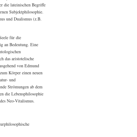
 die lateinischen Begriffe
ernen Subjektphilosophie.
mus und Dualismus (z.B.
eele für die
dig an Bedeutung. Eine
ntologischen
 das aristotelische
, ausgehend von Edmund
 zum Körper einen neuen
atur- und
erende Strömungen ab dem
en die Lebensphilosophie
 des Neo-Vitalismus.
turphilosophische