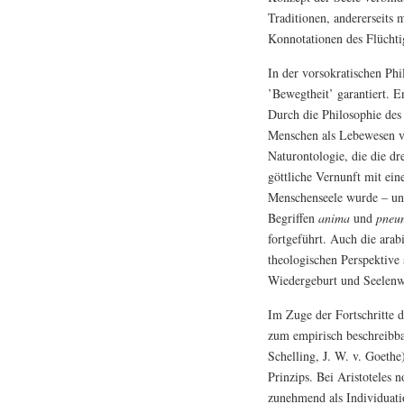
Traditionen, andererseits 
Konnotationen des Flüchtig
In der vorsokratischen Phi
’Bewegtheit’ garantiert. 
Durch die Philosophie des 
Menschen als Lebewesen ve
Naturontologie, die die d
göttliche Vernunft mit ein
Menschenseele wurde – unte
Begriffen
anima
und
pneu
fortgeführt. Auch die arab
theologischen Perspektive 
Wiedergeburt und Seelenw
Im Zuge der Fortschritte 
zum empirisch beschreibba
Schelling, J. W. v. Goethe
Prinzips. Bei Aristoteles 
zunehmend als Individuat