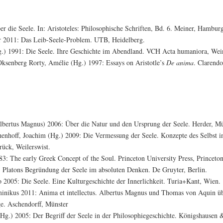
er die Seele. In: Aristoteles: Philosophische Schriften, Bd. 6. Meiner, Hambur
 2011: Das Leib-Seele-Problem. UTB, Heidelberg.
g.) 1991: Die Seele. Ihre Geschichte im Abendland. VCH Acta humaniora, We
senberg Rorty, Amélie (Hg.) 1997: Essays on Aristotle’s
De anima
. Clarendo
lbertus Magnus) 2006: Über die Natur und den Ursprung der Seele. Herder, M
nhoff, Joachim (Hg.) 2009: Die Vermessung der Seele. Konzepte des Selbst i
rück, Weilerswist.
3: The early Greek Concept of the Soul. Princeton University Press, Princeton
: Platons Begründung der Seele im absoluten Denken. De Gruyter, Berlin.
 2005: Die Seele. Eine Kulturgeschichte der Innerlichkeit. Turia+Kant, Wien.
inikus 2011: Anima et intellectus. Albertus Magnus und Thomas von Aquin übe
e. Aschendorff, Münster
(Hg.) 2005: Der Begriff der Seele in der Philosophiegeschichte. Königshause