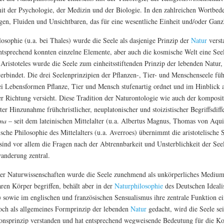
mit der Psychologie, der Medizin und der Biologie. In den zahlreichen Wortbed
en, Fluiden und Unsichtbaren, das für eine wesentliche Einheit und/oder Ganzh
losophie (u.a. bei Thales) wurde die Seele als dasjenige Prinzip der
Natur
verst
Entsprechend konnten einzelne Elemente, aber auch die kosmische Welt eine Seel
Aristoteles wurde die Seele zum einheitsstiftenden Prinzip der lebenden Natur,
rbindet. Die drei Seelenprinzipien der Pflanzen-, Tier- und Menschenseele füh
rei Lebensformen Pflanze, Tier und Mensch stufenartig ordnet und im Hinblick 
er Richtung versieht. Diese Tradition der Naturontologie wie auch der komposit
r Hinzunahme frühchristlicher, neuplatonischer und stoizistischer Begriffsdif
ma
– seit dem lateinischen Mittelalter (u.a. Albertus Magnus, Thomas von Aquin
ische Philosophie des Mittelalters (u.a. Averroes) übernimmt die aristotelische 
sind vor allem die Fragen nach der Abtrennbarkeit und Unsterblichkeit der See
anderung zentral.
der Naturwissenschaften wurde die Seele zunehmend als unkörperliches Medium
ren Körper begriffen, behält aber in der
Naturphilosophie
des Deutschen Idealis
) sowie im englischen und französischen Sensualismus ihre zentrale Funktion ein
noch als allgemeines Formprinzip der lebenden
Natur
gedacht, wird die Seele se
ionsprinzip verstanden und hat entsprechend wegweisende Bedeutung für die K