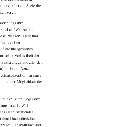
eutungen hat die Seele die
eit sorgt.
anden, das ihre
e haben (Weltseele).
 das Pflanzen, Tiere und
rten zu einer
auf die übergeordnete
orischen Verfasstheit der
ferenzierungen wie z.B. den
) bis in die Neuzeit
Seelenkonzeption. In einer
le und der Möglichkeit der
 im expliziten Gegensatz
mus (u.a. F. W. J.
es einheitsstiftenden
it dem Hochmittelalter
onzepte „Individuum“ und