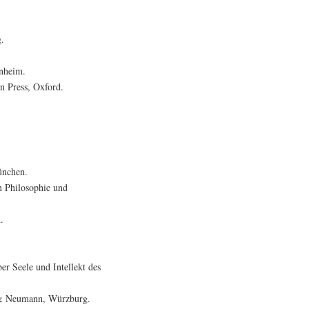
g.
inheim.
n Press, Oxford.
ünchen.
n Philosophie und
.
r Seele und Intellekt des
n & Neumann, Würzburg.