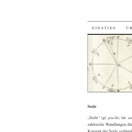
SKIP
EINSTIEG
Ü
TO
CONTENT
Seele
„Seele“ (gr.
psyché
, lat.
an
zahlreiche Wandlungen dur
Konzept der Seele verbinde