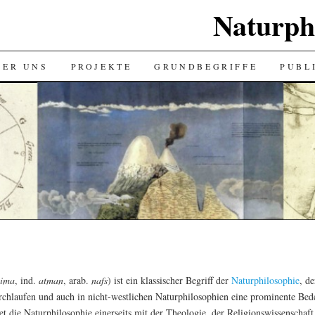
Naturph
BER UNS
PROJEKTE
GRUNDBEGRIFFE
PUBL
ima
, ind.
atman
, arab.
nafs
) ist ein klassischer Begriff der
Naturphilosophie
, d
chlaufen und auch in nicht-westlichen Naturphilosophien eine prominente Bed
t die Naturphilosophie einerseits mit der Theologie, der Religionswissenschaf