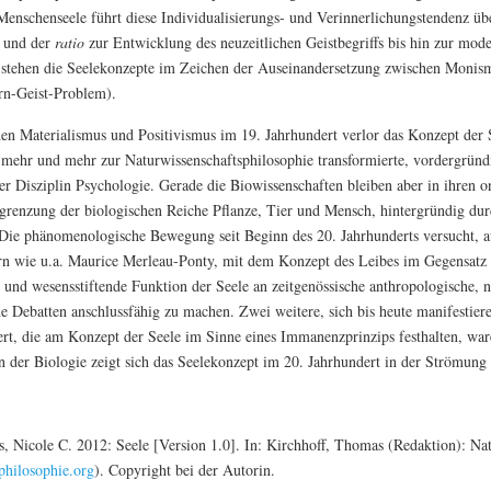
enschenseele führt diese Individualisierungs- und Verinnerlichungstendenz über
und der
ratio
zur Entwicklung des neuzeitlichen Geistbegriffs bis hin zur mod
t stehen die Seelekonzepte im Zeichen der Auseinandersetzung zwischen Monis
rn-Geist-Problem).
den Materialismus und Positivismus im 19. Jahrhundert verlor das Konzept der S
h mehr und mehr zur Naturwissenschaftsphilosophie transformierte, vordergrün
r Disziplin Psychologie. Gerade die Biowissenschaften bleiben aber in ihren o
renzung der biologischen Reiche Pflanze, Tier und Mensch, hintergründig durch
. Die phänomenologische Bewegung seit Beginn des 20. Jahrhunderts versucht
ern wie u.a. Maurice Merleau-Ponty, mit dem Konzept des Leibes im Gegensatz
und wesensstiftende Funktion der Seele an zeitgenössische anthropologische, n
he Debatten anschlussfähig zu machen. Zwei weitere, sich bis heute manifesti
rt, die am Konzept der Seele im Sinne eines Immanenzprinzips festhalten, war
n der Biologie zeigt sich das Seelekonzept im 20. Jahrhundert in der Strömung
is, Nicole C. 2012: Seele [Version 1.0]. In: Kirchhoff, Thomas (Redaktion): Na
hilosophie.org
). Copyright bei der Autorin.