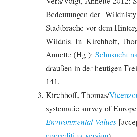
Vera/Voigt, Annette 2012: 
Bedeutungen der Wildnisty
Stadtbrache vor dem Hinter
Wildnis. In: Kirchhoff, Tho
Annette (Hg.):
Sehnsucht n
draußen in der heutigen Freiz
141.
Kirchhoff, Thomas/
Vicenzot
systematic survey of Europe
Environmental Values
[accep
copyediting version
).